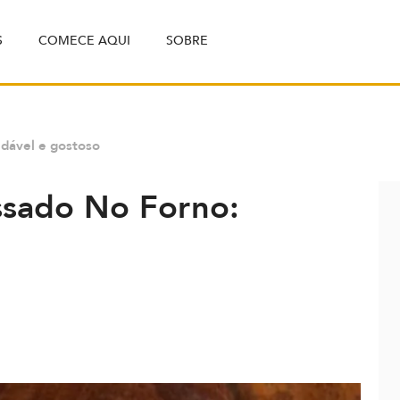
S
COMECE AQUI
SOBRE
udável e gostoso
ssado No Forno: