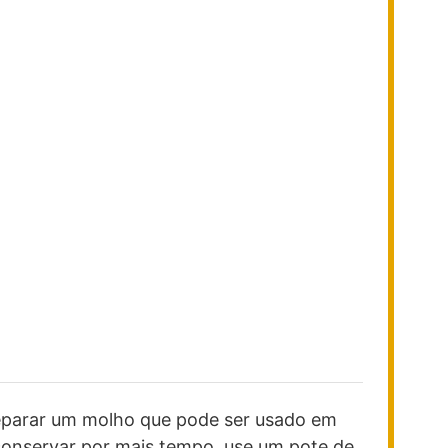
reparar um molho que pode ser usado em
onservar por mais tempo, use um pote de