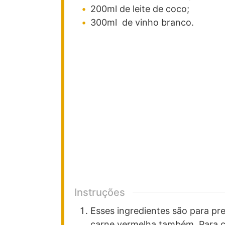
200ml
de leite de coco;
300ml
de vinho branco.
Instruções
Esses ingredientes são para p
carne vermelha também. Para c