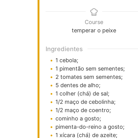
Course
temperar o peixe
Ingredientes
1
cebola;
1
pimentão sem sementes;
2
tomates sem sementes;
5
dentes de alho;
1
colher (chá) de sal;
1/2
maço de cebolinha;
1/2
maço de coentro;
cominho a gosto;
pimenta-do-reino a gosto;
1
xícara (chá) de azeite;