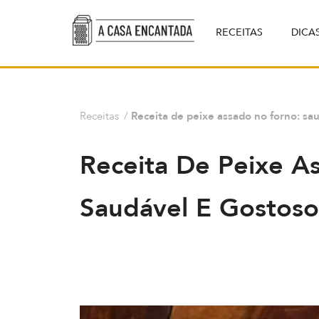
RECEITAS
DICA
Receitas
/
Receita de peixe assado no forno: sa
Receita De Peixe A
Saudável E Gostoso