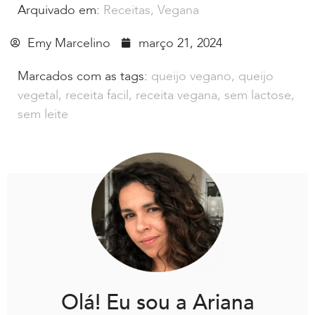
Arquivado em:
Receitas
,
Vegana
Emy Marcelino
março 21, 2024
Marcados com as tags:
queijo vegano
,
queijo
vegetal
,
receita facil
,
receita vegana
,
sem lactose
,
sem leite
Olá! Eu sou a Ariana