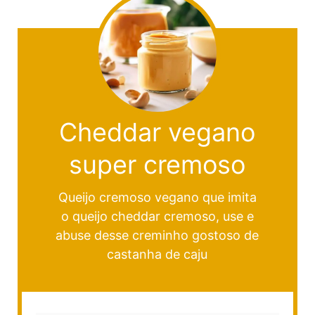
Cheddar vegano
super cremoso
Queijo cremoso vegano que imita
o queijo cheddar cremoso, use e
abuse desse creminho gostoso de
castanha de caju