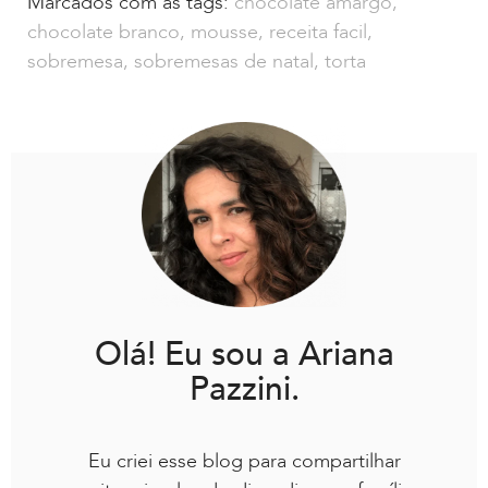
Marcados com as tags:
chocolate amargo
,
chocolate branco
,
mousse
,
receita facil
,
sobremesa
,
sobremesas de natal
,
torta
Olá! Eu sou a Ariana
Pazzini.
Eu criei esse blog para compartilhar