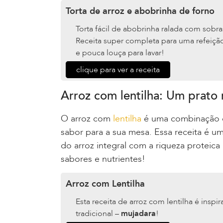
Torta de arroz e abobrinha de forno
Torta fácil de abobrinha ralada com sobr
Receita super completa para uma refeiçã
e pouca louça para lavar!
clique para ver a receita
Arroz com lentilha: Um prato n
O arroz com
lentilha
é uma combinação cl
sabor para a sua mesa. Essa receita é u
do arroz integral com a riqueza proteica
sabores e nutrientes!
Arroz com Lentilha
Esta receita de arroz com lentilha é insp
tradicional –
mujadara
!