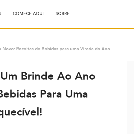
S
COMECE AQUI
SOBRE
 Novo: Receitas de Bebidas para uma Virada do Ano
 Um Brinde Ao Ano
Bebidas Para Uma
quecível!