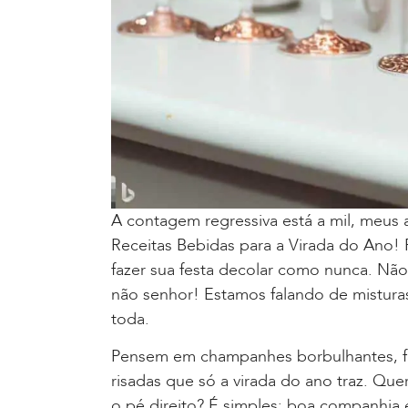
A contagem regressiva está a mil, meus 
Receitas Bebidas para a Virada do Ano! 
fazer sua festa decolar como nunca. Nã
não senhor! Estamos falando de misturas
toda.
Pensem em champanhes borbulhantes, fr
risadas que só a virada do ano traz. Q
o pé direito? É simples: boa companhia e