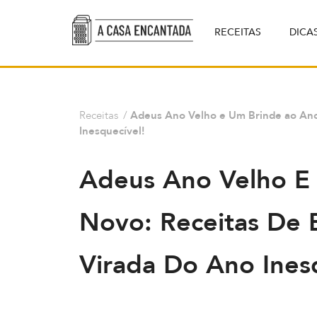
RECEITAS
DICA
Receitas
/
Adeus Ano Velho e Um Brinde ao Ano
Inesquecível!
Adeus Ano Velho E
Novo: Receitas De 
Virada Do Ano Ines