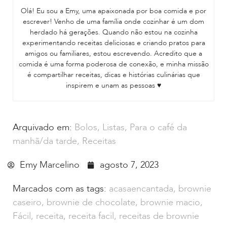
Olá! Eu sou a Emy, uma apaixonada por boa comida e por
escrever! Venho de uma família onde cozinhar é um dom
herdado há gerações. Quando não estou na cozinha
experimentando receitas deliciosas e criando pratos para
amigos ou familiares, estou escrevendo. Acredito que a
comida é uma forma poderosa de conexão, e minha missão
é compartilhar receitas, dicas e histórias culinárias que
inspirem e unam as pessoas ♥
Arquivado em:
Bolos
,
Listas
,
Para o café da
manhã/da tarde
,
Receitas
Emy Marcelino
agosto 7, 2023
Marcados com as tags:
acasaencantada
,
brownie
caseiro
,
brownie de chocolate
,
brownie macio
,
Fácil
,
receita
,
receita facil
,
receitas de brownie