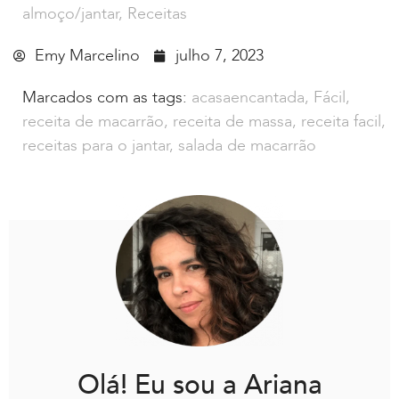
almoço/jantar
,
Receitas
Emy Marcelino
julho 7, 2023
Marcados com as tags:
acasaencantada
,
Fácil
,
receita de macarrão
,
receita de massa
,
receita facil
,
receitas para o jantar
,
salada de macarrão
Olá! Eu sou a Ariana