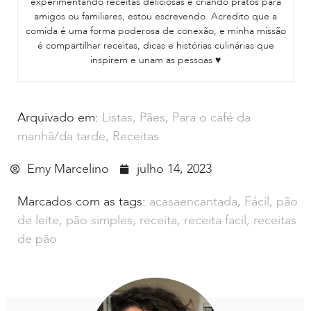
experimentando receitas deliciosas e criando pratos para
amigos ou familiares, estou escrevendo. Acredito que a
comida é uma forma poderosa de conexão, e minha missão
é compartilhar receitas, dicas e histórias culinárias que
inspirem e unam as pessoas ♥
Arquivado em:
Listas
,
Pães
,
Para o café da
manhã/da tarde
,
Receitas
Emy Marcelino
julho 14, 2023
Marcados com as tags:
acasaencantada
,
Fácil
,
pão
de leite
,
pão simples
,
receita
,
receita facil
,
receitas
de pão