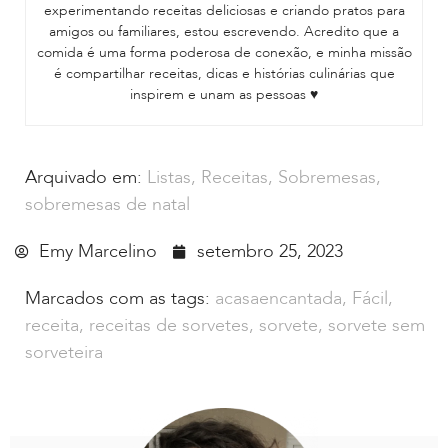
experimentando receitas deliciosas e criando pratos para
amigos ou familiares, estou escrevendo. Acredito que a
comida é uma forma poderosa de conexão, e minha missão
é compartilhar receitas, dicas e histórias culinárias que
inspirem e unam as pessoas ♥
Arquivado em:
Listas
,
Receitas
,
Sobremesas
,
sobremesas de natal
Emy Marcelino
setembro 25, 2023
Marcados com as tags:
acasaencantada
,
Fácil
,
receita
,
receitas de sorvetes
,
sorvete
,
sorvete sem
sorveteira