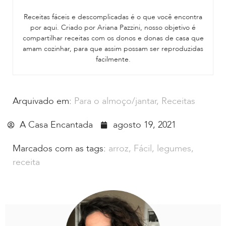
Receitas fáceis e descomplicadas é o que você encontra
por aqui. Criado por Ariana Pazzini, nosso objetivo é
compartilhar receitas com os donos e donas de casa que
amam cozinhar, para que assim possam ser reproduzidas
facilmente.
Arquivado em:
Para o almoço/jantar
,
Receitas
A Casa Encantada
agosto 19, 2021
Marcados com as tags:
arroz
,
Fácil
,
legumes
,
receita