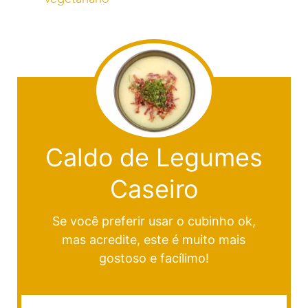
Caldo de Legumes
Caseiro
Se você preferir usar o cubinho ok,
mas acredite, este é muito mais
gostoso e facílimo!