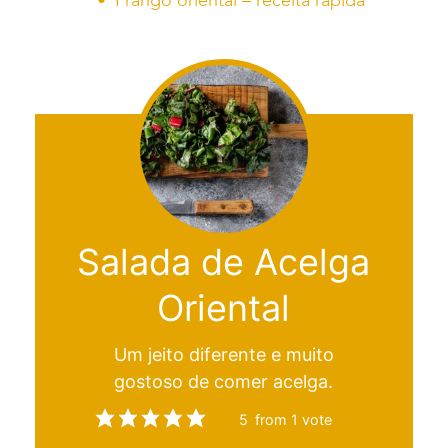
Frango oriental – receita rápida
Salada de Acelga
Oriental
Um jeito diferente e muito
gostoso de comer acelga.
5
from 1 vote