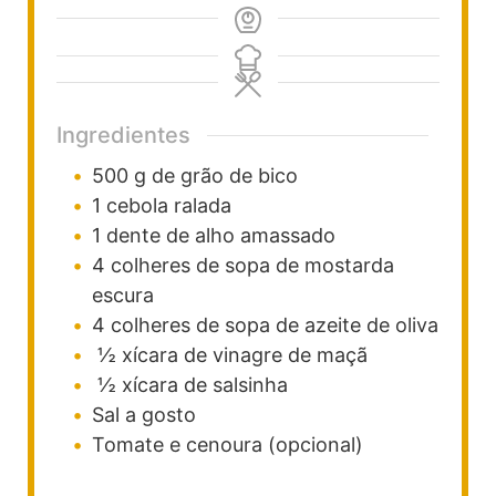
Ingredientes
500
g
de grão de bico
1
cebola
ralada
1
dente
de alho
amassado
4
colheres de sopa
de mostarda
escura
4
colheres de sopa
de azeite de oliva
½
xícara
de vinagre de maçã
½
xícara
de salsinha
Sal a gosto
Tomate e cenoura (opcional)