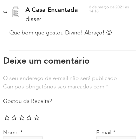
6 de março de 2021 às
A Casa Encantada
14:18
disse:
Que bom que gostou Divino! Abraço! 🙂
Deixe um comentário
O seu endereço de e-mail não será publicado.
Campos obrigatórios são marcados com
*
Gostou da Receita?
Nome
*
E-mail
*