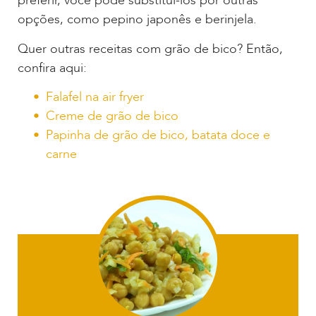
preferir, você pode substituí-los por outras
opções, como pepino japonês e berinjela.
Quer outras receitas com grão de bico? Então,
confira aqui:
Falafel na air fryer
Creme de grão de bico
Papinha de grão de bico, batata doce e
carne