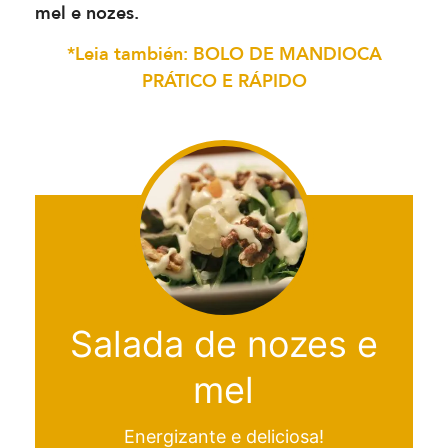
mel e nozes.
*Leia también: BOLO DE MANDIOCA
PRÁTICO E RÁPIDO
Salada de nozes e
mel
Energizante e deliciosa!