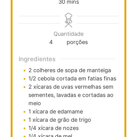
30
mins
Quantidade
4
porções
Ingredientes
2
colheres de sopa
de manteiga
1/2
cebola cortada em fatias finas
2
xícaras
de uvas vermelhas sem
sementes, lavadas e cortadas ao
meio
1
xícara
de edamame
1
xícara
de grão de trigo
1/4
xícara
de nozes
1/4
xícara
de mel