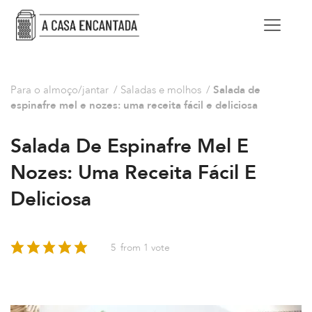
Para o almoço/jantar
/
Saladas e molhos
/
Salada de
espinafre mel e nozes: uma receita fácil e deliciosa
Salada De Espinafre Mel E
Nozes: Uma Receita Fácil E
Deliciosa
5
from 1 vote