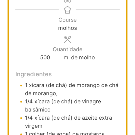
Course
molhos
Quantidade
500
ml de molho
Ingredientes
1
xícara (de chá)
de morango
de chá
de morango,
1/4
xícara (de chá)
de vinagre
balsâmico
1/4
xícara (de chá)
de azeite extra
virgem
1
colher (de sopa)
de mostarda