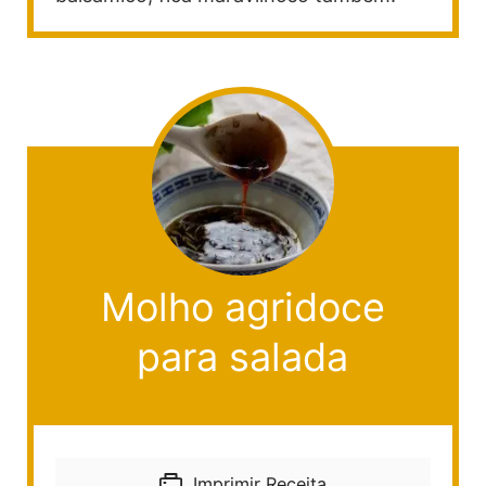
Molho agridoce
para salada
Imprimir Receita