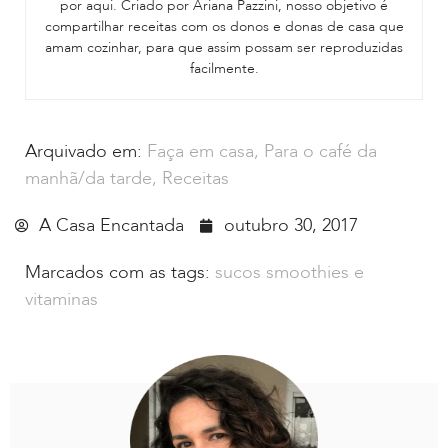
por aqui. Criado por Ariana Pazzini, nosso objetivo é
compartilhar receitas com os donos e donas de casa que
amam cozinhar, para que assim possam ser reproduzidas
facilmente.
Arquivado em:
Faça em casa
,
Para o café da
manhã/da tarde
,
Receitas
A Casa Encantada
outubro 30, 2017
Marcados com as tags:
sucos smoothies e
vitaminas