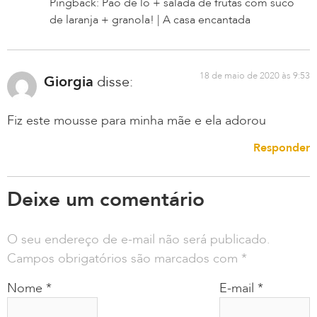
Pingback: Pão de ló + salada de frutas com suco
de laranja + granola! | A casa encantada
18 de maio de 2020 às 9:53
Giorgia
disse:
Fiz este mousse para minha mãe e ela adorou
Responder
Deixe um comentário
O seu endereço de e-mail não será publicado.
Campos obrigatórios são marcados com
*
Nome
*
E-mail
*