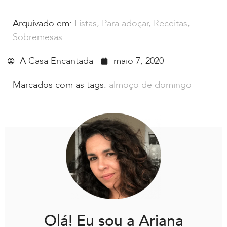
Arquivado em:
Listas
,
Para adoçar
,
Receitas
,
Sobremesas
A Casa Encantada
maio 7, 2020
Marcados com as tags:
almoço de domingo
Olá! Eu sou a Ariana