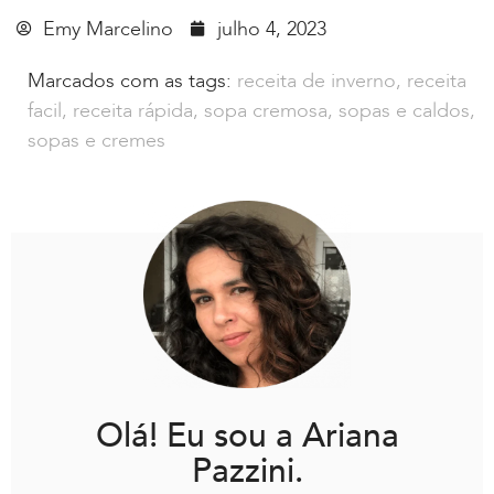
Emy Marcelino
julho 4, 2023
Marcados com as tags:
receita de inverno
,
receita
facil
,
receita rápida
,
sopa cremosa
,
sopas e caldos
,
sopas e cremes
Olá! Eu sou a Ariana
Pazzini.