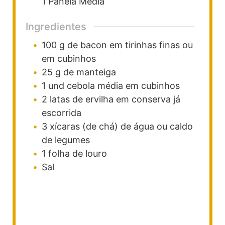
1 Panela Média
Ingredientes
100
g
de bacon em tirinhas finas ou
em cubinhos
25
g
de manteiga
1
und
cebola média em cubinhos
2
latas
de ervilha em conserva já
escorrida
3
xícaras (de chá)
de água ou caldo
de legumes
1
folha de louro
Sal