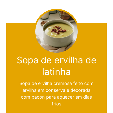
Sopa de ervilha de
latinha
Sopa de ervilha cremosa feito com
ervilha em conserva e decorada
com bacon para aquecer em dias
frios