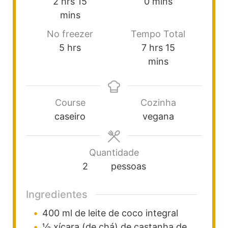
2
hrs
15
0
mins
mins
No freezer
Tempo Total
5
hrs
7
hrs
15
mins
Course
Cozinha
caseiro
vegana
Quantidade
2
pessoas
Ingredientes
400
ml
de leite de coco integral
½
xícara (de chá)
de castanha de