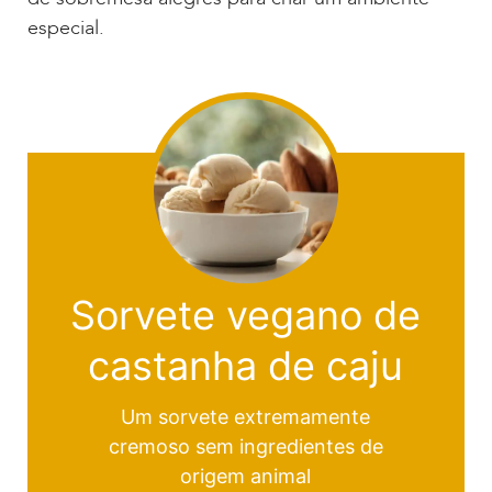
especial.
Sorvete vegano de
castanha de caju
Um sorvete extremamente
cremoso sem ingredientes de
origem animal