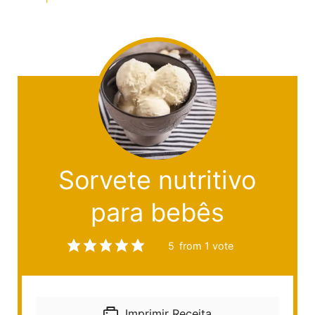
Sorvete nutritivo
para bebês
5
from 1 vote
Imprimir Receita