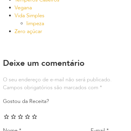
Vegana
Vida Simples
limpeza
Zero açúcar
Deixe um comentário
O seu endereço de e-mail não será publicado.
Campos obrigatórios são marcados com
*
Gostou da Receita?
Nome
*
E-mail
*