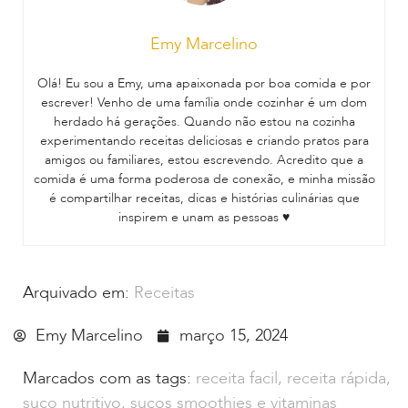
Emy Marcelino
Olá! Eu sou a Emy, uma apaixonada por boa comida e por
escrever! Venho de uma família onde cozinhar é um dom
herdado há gerações. Quando não estou na cozinha
experimentando receitas deliciosas e criando pratos para
amigos ou familiares, estou escrevendo. Acredito que a
comida é uma forma poderosa de conexão, e minha missão
é compartilhar receitas, dicas e histórias culinárias que
inspirem e unam as pessoas ♥
Arquivado em:
Receitas
Emy Marcelino
março 15, 2024
Marcados com as tags:
receita facil
,
receita rápida
,
suco nutritivo
,
sucos smoothies e vitaminas