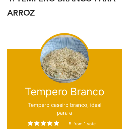
ARROZ
Tempero Branco
Tempero caseiro branco, ideal
para a
5
from 1 vote