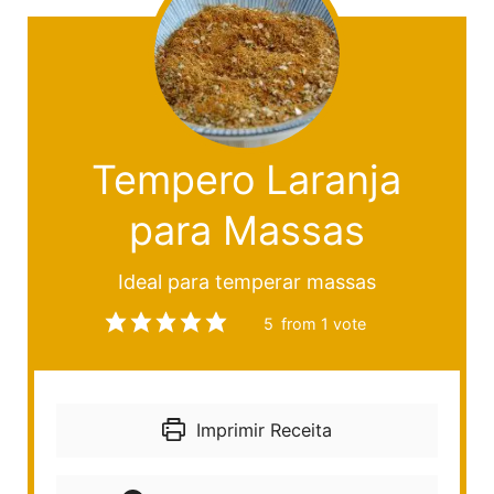
Tempero Laranja
para Massas
Ideal para temperar massas
5
from 1 vote
Imprimir Receita