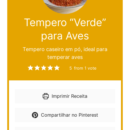
Tempero “Verde”
para Aves
Tempero caseiro em pó, ideal para
temperar aves
5
from 1 vote
Imprimir Receita
Compartilhar no Pinterest