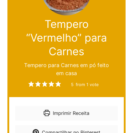
Tempero
“Vermelho” para
Carnes
Tempero para Carnes em pó feito
em casa
5
from 1 vote
Imprimir Receita
Compartilhar no Pinterest