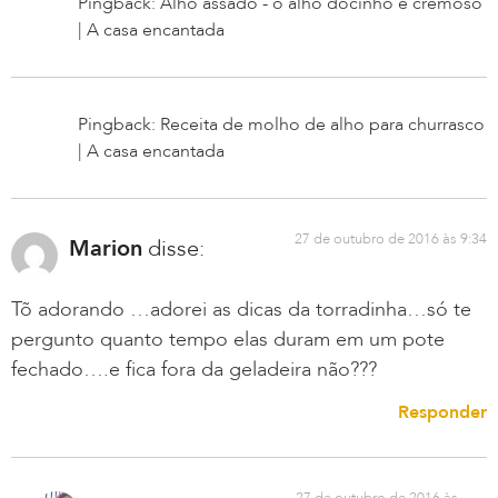
Pingback: Alho assado - o alho docinho e cremoso
| A casa encantada
Pingback: Receita de molho de alho para churrasco
| A casa encantada
27 de outubro de 2016 às 9:34
Marion
disse:
Tõ adorando …adorei as dicas da torradinha…só te
pergunto quanto tempo elas duram em um pote
fechado….e fica fora da geladeira não???
Responder
27 de outubro de 2016 às