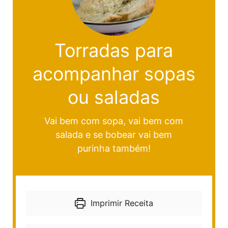
Torradas para
acompanhar sopas
ou saladas
Vai bem com sopa, vai bem com
salada e se bobear vai bem
purinha também!
Imprimir Receita