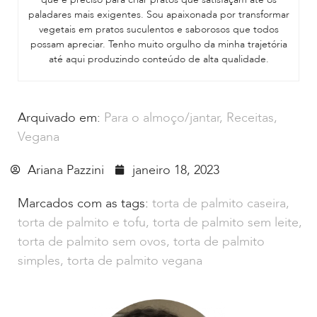
paladares mais exigentes. Sou apaixonada por transformar
vegetais em pratos suculentos e saborosos que todos
possam apreciar. Tenho muito orgulho da minha trajetória
até aqui produzindo conteúdo de alta qualidade.
Arquivado em:
Para o almoço/jantar
,
Receitas
,
Vegana
Ariana Pazzini
janeiro 18, 2023
Marcados com as tags:
torta de palmito caseira
,
torta de palmito e tofu
,
torta de palmito sem leite
,
torta de palmito sem ovos
,
torta de palmito
simples
,
torta de palmito vegana