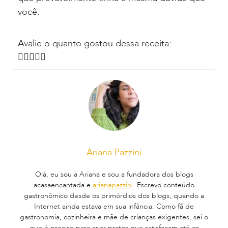
você.
Avalie o quanto gostou dessa receita:





Ariana Pazzini
Olá, eu sou a Ariana e sou a fundadora dos blogs
acasaencantada e
arianapazzini
. Escrevo conteúdo
gastronômico desde os primórdios dos blogs, quando a
Internet ainda estava em sua infância. Como fã de
gastronomia, cozinheira e mãe de crianças exigentes, sei o
que é preciso para criar pratos que satisfaçam até os