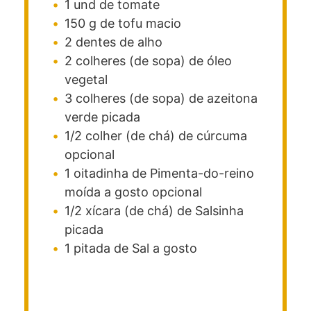
1
und
de tomate
150
g
de tofu
macio
2
dentes
de alho
2
colheres (de sopa)
de óleo
vegetal
3
colheres (de sopa)
de azeitona
verde picada
1/2
colher (de chá)
de cúrcuma
opcional
1
oitadinha
de Pimenta-do-reino
moída a gosto
opcional
1/2
xícara (de chá)
de Salsinha
picada
1
pitada
de Sal a gosto