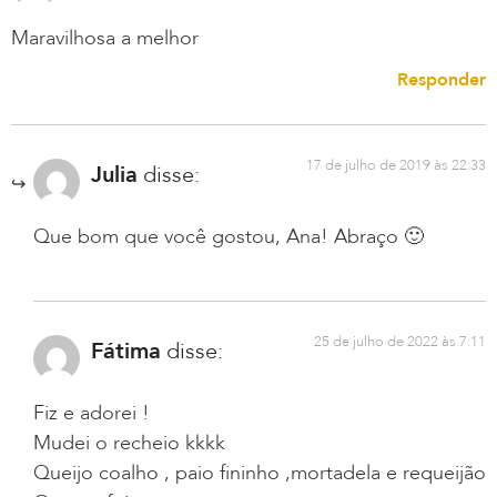
Maravilhosa a melhor
Responder
17 de julho de 2019 às 22:33
Julia
disse:
Que bom que você gostou, Ana! Abraço 🙂
25 de julho de 2022 às 7:11
Fátima
disse:
Fiz e adorei !
Mudei o recheio kkkk
Queijo coalho , paio fininho ,mortadela e requeijão