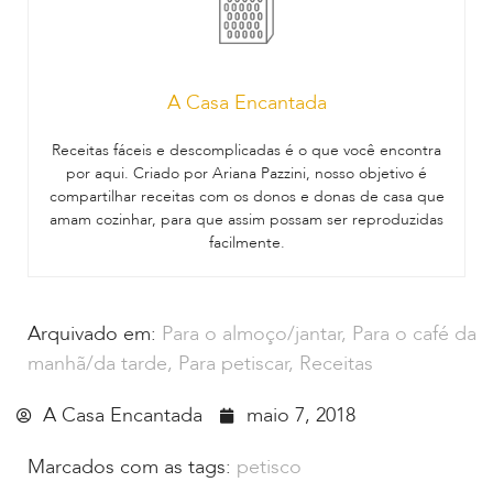
A Casa Encantada
Receitas fáceis e descomplicadas é o que você encontra
por aqui. Criado por Ariana Pazzini, nosso objetivo é
compartilhar receitas com os donos e donas de casa que
amam cozinhar, para que assim possam ser reproduzidas
facilmente.
Arquivado em:
Para o almoço/jantar
,
Para o café da
manhã/da tarde
,
Para petiscar
,
Receitas
A Casa Encantada
maio 7, 2018
Marcados com as tags:
petisco