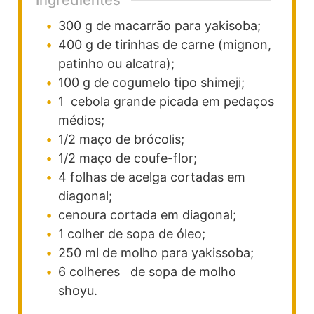
Ingredientes
300
g
de macarrão para yakisoba;
400
g
de tirinhas de carne (mignon,
patinho ou alcatra);
100
g
de cogumelo tipo shimeji;
1
cebola grande picada em pedaços
médios;
1/2
maço
de brócolis;
1/2
maço
de coufe-flor;
4
folhas de acelga cortadas em
diagonal;
cenoura cortada em diagonal;
1
colher
de sopa de óleo;
250
ml
de molho para yakissoba;
6
colheres
de sopa de molho
shoyu.