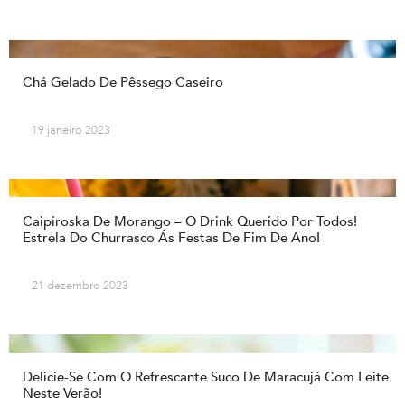
Chá Gelado De Pêssego Caseiro
19 janeiro 2023
Caipiroska De Morango – O Drink Querido Por Todos!
Estrela Do Churrasco Ás Festas De Fim De Ano!
21 dezembro 2023
Delicie-Se Com O Refrescante Suco De Maracujá Com Leite
Neste Verão!