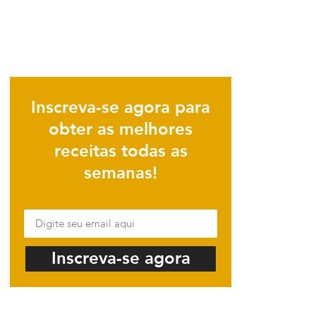
Inscreva-se agora para
obter as melhores
receitas todas as
semanas!
Inscreva-se agora