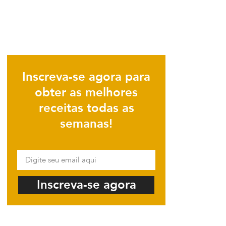
Inscreva-se agora para
obter as melhores
receitas todas as
semanas!
Inscreva-se agora