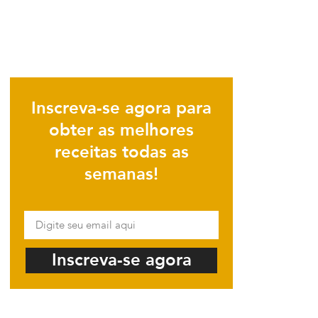
Inscreva-se agora para
obter as melhores
receitas todas as
semanas!
Inscreva-se agora