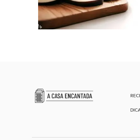
REC
DIC