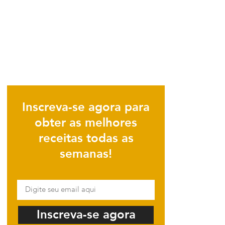
Inscreva-se agora para
obter as melhores
receitas todas as
semanas!
Inscreva-se agora