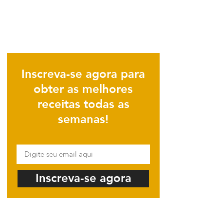
Inscreva-se agora para
obter as melhores
receitas todas as
semanas!
Inscreva-se agora