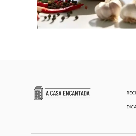
REC
DIC