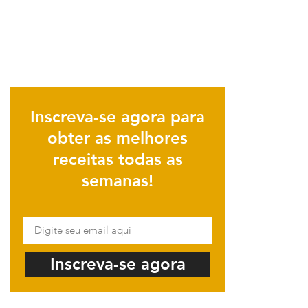
Inscreva-se agora para
obter as melhores
receitas todas as
semanas!
Inscreva-se agora