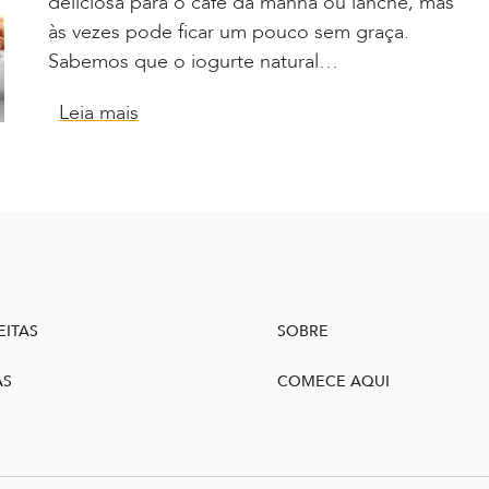
deliciosa para o café da manhã ou lanche, mas
às vezes pode ficar um pouco sem graça.
Sabemos que o iogurte natural…
Leia mais
EITAS
SOBRE
AS
COMECE AQUI