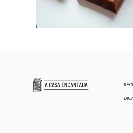
REC
DIC