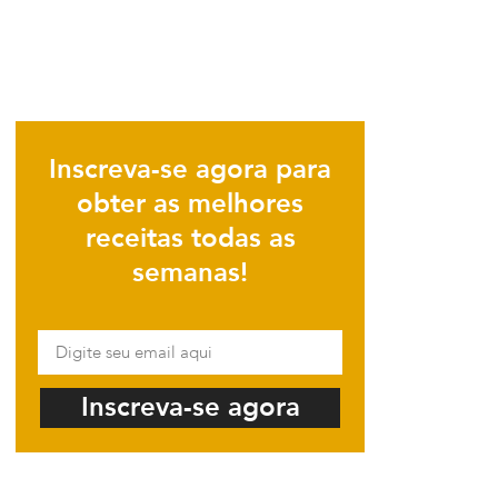
Inscreva-se agora para
obter as melhores
receitas todas as
semanas!
Inscreva-se agora