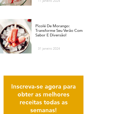
11 janeiro 2024
Picolé De Morango:
Transforme Seu Verão Com
Sabor E Diversão!
31 janeiro 2024
Inscreva-se agora para
obter as melhores
receitas todas as
semanas!