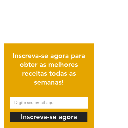
Inscreva-se agora para
obter as melhores
receitas todas as
semanas!
Inscreva-se agora