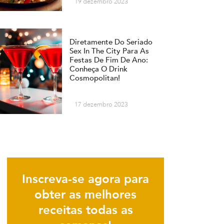
19 dezembro 2023
Diretamente Do Seriado
Sex In The City Para As
Festas De Fim De Ano:
Conheça O Drink
Cosmopolitan!
17 dezembro 2023
Inscreva-se agora para
obter as melhores
receitas todas as