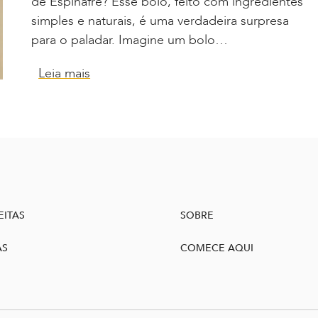
de Espinafre? Esse bolo, feito com ingredientes
simples e naturais, é uma verdadeira surpresa
para o paladar. Imagine um bolo…
Leia mais
EITAS
SOBRE
AS
COMECE AQUI