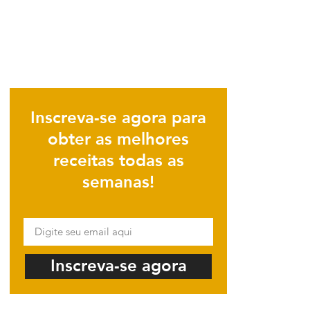
Inscreva-se agora para
obter as melhores
receitas todas as
semanas!
Inscreva-se agora