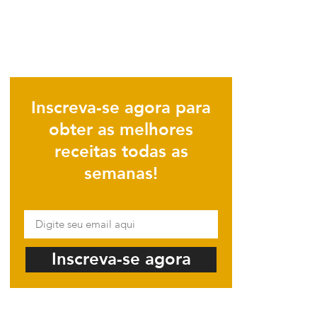
Inscreva-se agora para
obter as melhores
receitas todas as
semanas!
Inscreva-se agora