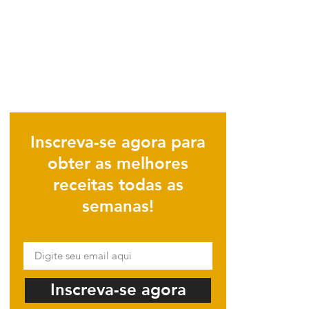
Inscreva-se agora para
obter as melhores
receitas todas as
semanas!
Inscreva-se agora