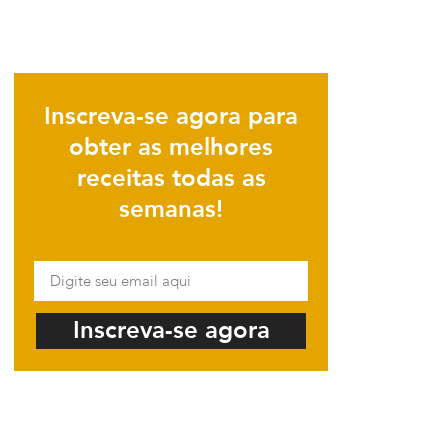
Inscreva-se agora para
obter as melhores
receitas todas as
semanas!
Inscreva-se agora