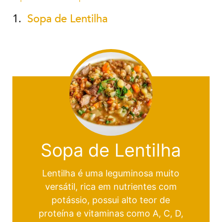
1.
Sopa de Lentilha
Sopa de Lentilha
Lentilha é uma leguminosa muito
versátil, rica em nutrientes com
potássio, possui alto teor de
proteína e vitaminas como A, C, D,