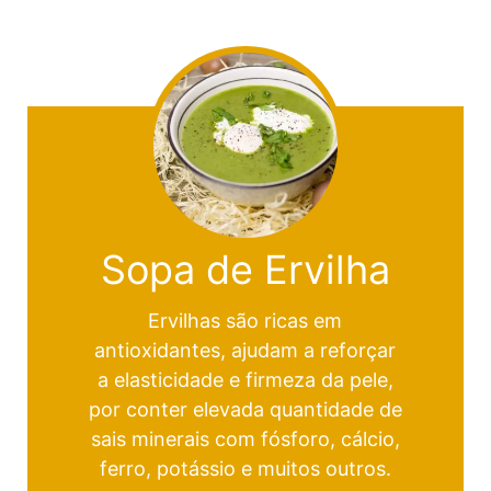
Sopa de Ervilha
Ervilhas são ricas em
antioxidantes, ajudam a reforçar
a elasticidade e firmeza da pele,
por conter elevada quantidade de
sais minerais com fósforo, cálcio,
ferro, potássio e muitos outros.