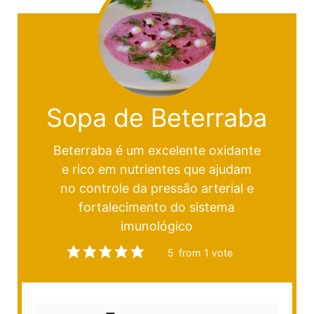
Sopa de Beterraba
Beterraba é um excelente oxidante
e rico em nutrientes que ajudam
no controle da pressão arterial e
fortalecimento do sistema
imunológico
5
from 1 vote