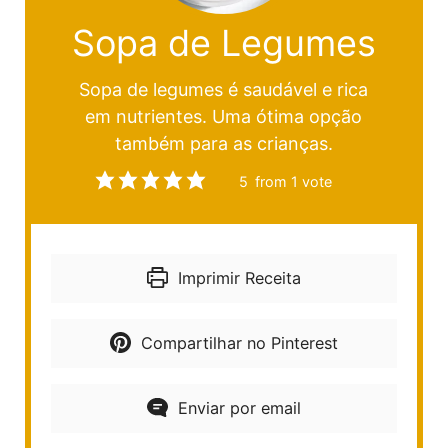
Sopa de Legumes
Sopa de legumes é saudável e rica
em nutrientes. Uma ótima opção
também para as crianças.
5
from 1 vote
Imprimir Receita
Compartilhar no Pinterest
Enviar por email