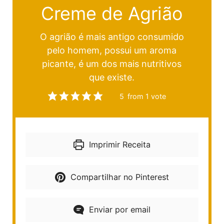
Creme de Agrião
O agrião é mais antigo consumido
pelo homem, possui um aroma
picante, é um dos mais nutritivos
que existe.
5
from 1 vote
Imprimir Receita
Compartilhar no Pinterest
Enviar por email