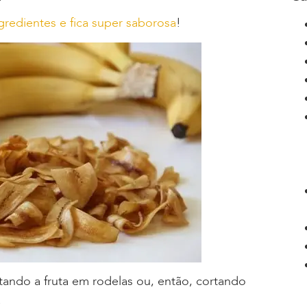
redientes e fica super saborosa
!
tando a fruta em rodelas ou, então, cortando
.