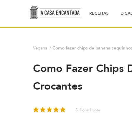
RECEITAS
DICA
Vegana
/
Como fazer chips de banana sequinhos
Como Fazer Chips 
Crocantes
5
from 1 vote