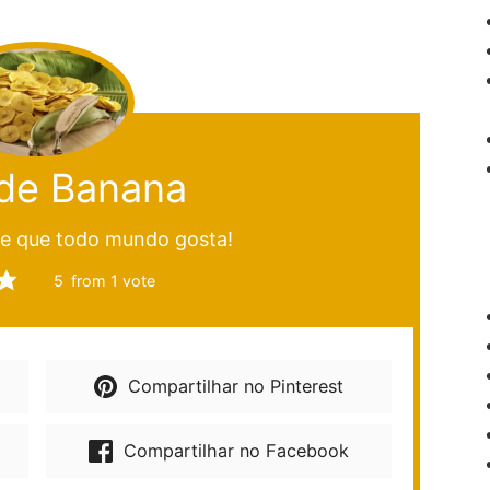
de Banana
 e que todo mundo gosta!
5
from 1 vote
Compartilhar no Pinterest
Compartilhar no Facebook