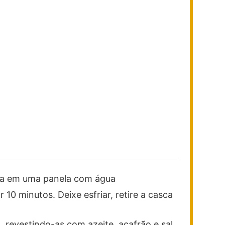
ca em uma panela com água
 10 minutos. Deixe esfriar, retire a casca
 revestindo-as com azeite, açafrão e sal