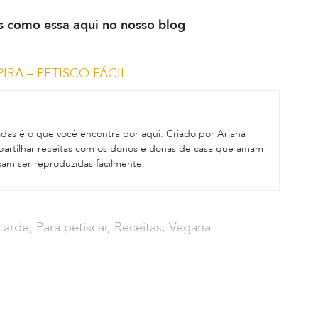
s como essa aqui no nosso blog
IRA – PETISCO FÁCIL
adas é o que você encontra por aqui. Criado por Ariana
mpartilhar receitas com os donos e donas de casa que amam
sam ser reproduzidas facilmente.
tarde
,
Para petiscar
,
Receitas
,
Vegana