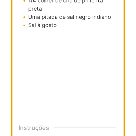
1/4
colher de chá
de pimenta
preta
Uma
pitada
de sal negro indiano
Sal à gosto
Instruções