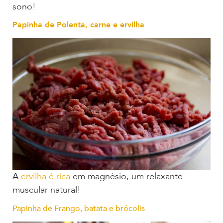
sono!
Papinha de Polenta, carne e ervilha
A
ervilha é rica
em magnésio, um relaxante
muscular natural!
Papinha de Frango, batata e brócolis