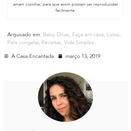
amam cozinhar, para que assim possam ser reproduzidas
facilmente.
Arquivado em:
Baby
,
Dicas
,
Faça em casa
,
Listas
,
Para congelar
,
Receitas
,
Vida Simples
A Casa Encantada
março 13, 2019