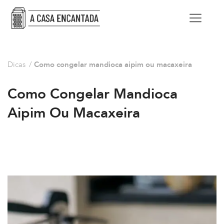
Dicas
/
Como congelar mandioca aipim ou macaxeira
Como Congelar Mandioca
Aipim Ou Macaxeira