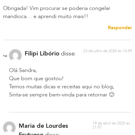
Obrigada! Vim procurar se poderia congelar
mandioca… e aprendi muito mais!!
Responder
23 de julho de 2020 às 13:59
Filipi Libório
disse:
Olá Sandra,
Que bom que gostou!
Temos muitas dicas e receitas aqui no blog,
Sinta-se sempre bem-vinda para retornar 🙂
19 de abril de 2020 às
Maria de Lourdes
21:07
Frutuoso
disse: