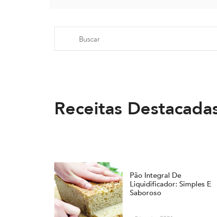
Receitas Destacada
Pão Integral De
Liquidificador: Simples E
Saboroso