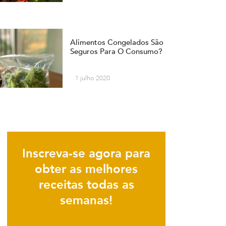
Alimentos Congelados São
Seguros Para O Consumo?
1 julho 2020
Inscreva-se agora para
obter as melhores
receitas todas as
semanas!