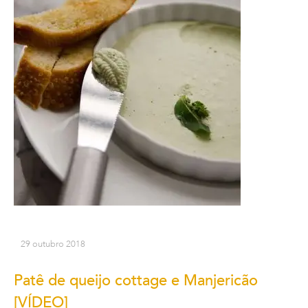
29 outubro 2018
Patê de queijo cottage e Manjericão
[VÍDEO]