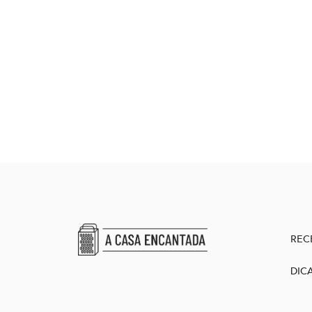
REC
DIC