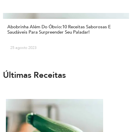
Abobrinha Além Do Óbvio:10 Receitas Saborosas E
Saudáveis Para Surpreender Seu Paladar!
25 agosto 2023
Últimas Receitas