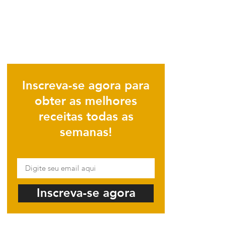
Inscreva-se agora para
obter as melhores
receitas todas as
semanas!
Inscreva-se agora