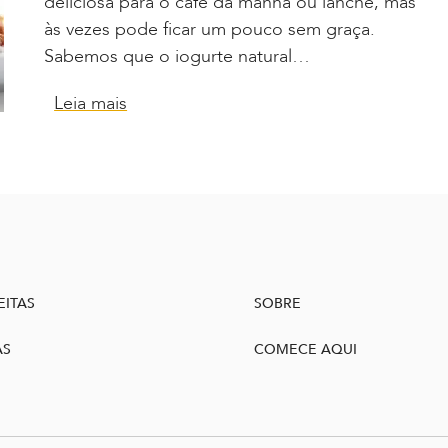
deliciosa para o café da manhã ou lanche, mas
às vezes pode ficar um pouco sem graça.
Sabemos que o iogurte natural…
Leia mais
EITAS
SOBRE
AS
COMECE AQUI